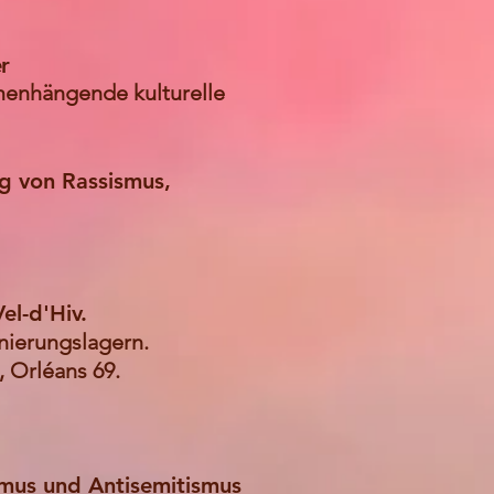
r
menhängende kulturelle
ng von Rassismus,
l-d'Hiv.
nierungslagern.
, Orléans 69.
smus und Antisemitismus