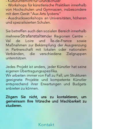
- Kulturunterricht für Grundschüler
- Workshops für künstlerische Praktiken innerhalb
von Hochschulen und Gymnasien, insbesondere
mit dem Gerät "Aux Arts lycéens"
- Ausdrucksworkshops an Universitäten, höheren
und spezialisierten Schulen.
Sie betreffen auch den sozialen Bereich innerhalb
Strafanstalten
mehrerer
der Regionen Centre -
Val de Loire und Île-de-France sowie
Maßnahmen zur Bekämpfung der Ausgrenzung
in Partnerschaft mit lokalen oder nationalen
Verbänden, die verschiedene Zielgruppen
unterstützen.
Jedes Projekt ist anders, jeder Künstler hat seine
eigenen Übertragungsspezifika.
Wir arbeiten immer von Fall zu Fall, um Strukturen
geeignete Projekte und kompetente Künstler
entsprechend ihrer Erwartungen und Budgets
anbieten zu können.
Zögern Sie nicht, uns zu kontaktieren, um
gemeinsam Ihre Wünsche und Machbarkeit zu
studieren.
Kontakt