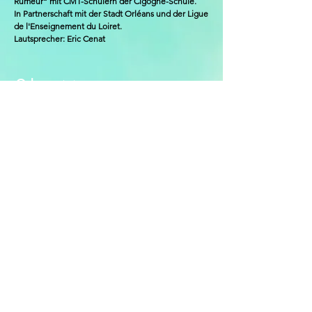
Rumeur“ mit CM1-Schülern der Cigogne-Schule.
In Partnerschaft mit der Stadt Orléans und der Ligue
de l'Enseignement du Loiret.
Lautsprecher
: Eric Cenat
Orleans
(45)
Mai/Juni 2022
"Ein Künstler in meiner Klasse"
Kreation und Inszenierung der Show „Stop! la
Rumeur“ mit CM1-Schülern der Cigogne-Schule.
In Partnerschaft mit der Stadt Orléans und der Ligue
de l'Enseignement du Loiret.
Lautsprecher
: Eric Cenat
Année 2022-2023
Année 2024-2025
Le Théâtre de l'Imprévu