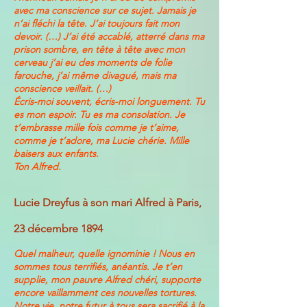
avec ma conscience sur ce sujet. Jamais je
n’ai fléchi la tête. J’ai toujours fait mon
devoir. (…) J’ai été accablé, atterré dans ma
prison sombre, en tête à tête avec mon
cerveau j’ai eu des moments de folie
farouche, j’ai même divagué, mais ma
conscience veillait. (…)
Écris-moi souvent, écris-moi longuement. Tu
es mon espoir. Tu es ma consolation. Je
t’embrasse mille fois comme je t’aime,
comme je t’adore, ma Lucie chérie. Mille
baisers aux enfants.
Ton Alfred.
Lucie Dreyfus à son mari Alfred à Paris,
23 décembre 1894
Quel malheur, quelle ignominie ! Nous en
sommes tous terrifiés, anéantis. Je t’en
supplie, mon pauvre Alfred chéri, supporte
encore vaillamment ces nouvelles tortures.
Notre vie, notre futur à tous sera sacrifié à la