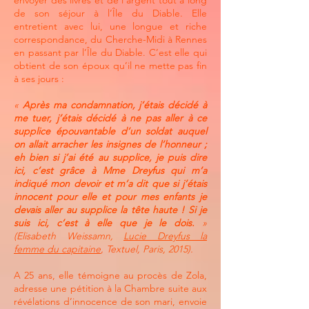
envoyer des livres et de l’argent tout à long
de son séjour à l’Île du Diable. Elle
entretient avec lui, une longue et riche
correspondance, du Cherche-Midi à Rennes
en passant par l’Île du Diable. C’est elle qui
obtient de son époux qu’il ne mette pas fin
à ses jours :
«
Après ma condamnation, j’étais décidé à
me tuer, j’étais décidé à ne pas aller à ce
supplice épouvantable d’un soldat auquel
on allait arracher les insignes de l’honneur ;
eh bien si j’ai été au supplice, je puis dire
ici, c’est grâce à Mme Dreyfus qui m’a
indiqué mon devoir et m’a dit que si j’étais
innocent pour elle et pour mes enfants je
devais aller au supplice la tête haute ! Si je
suis ici, c’est à elle que je le dois.
»
(Elisabeth Weissamn,
Lucie Dreyfus la
femme du capitaine
, Textuel, Paris, 2015).
A 25 ans, elle témoigne au procès de Zola,
adresse une pétition à la Chambre suite aux
révélations d’innocence de son mari, envoie