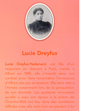
Lucie Dreyfus
Lucie Dreyfus-Hadamard
, est fille d’un
négociant en diamant à Paris, mariée à
Alfred en 1890, elle s’investit dans son
combat pour faire reconnaître l’innocence
d’Alfred dès son arrestation. Elle tient tête à
l’Armée notamment lors de la perquisition
de son domicile. Les quelques rencontres
qu’elle a avec son époux à la prison de
Cherche-Midi ont lieu dans des conditions
difficiles mais elle tient bon et parvient à lui