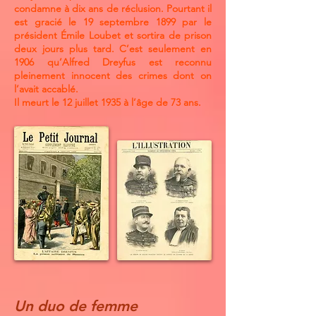
condamne à dix ans de réclusion. Pourtant il
est gracié le 19 septembre 1899 par le
président Émile Loubet et sortira de prison
deux jours plus tard. C’est seulement en
1906 qu’Alfred Dreyfus est reconnu
pleinement innocent des crimes dont on
l’avait accablé.
Il meurt le 12 juillet 1935 à l’âge de 73 ans.
Un duo de femme