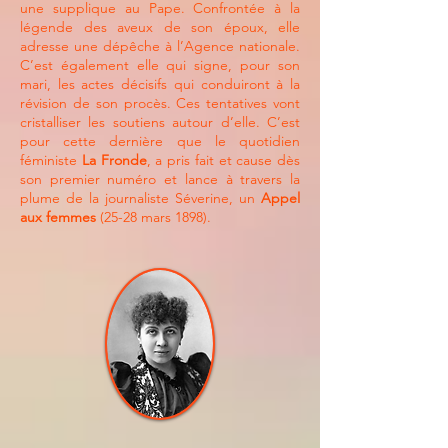
une supplique au Pape. Confrontée à la
légende des aveux de son époux, elle
adresse une dépêche à l’Agence nationale.
C’est également elle qui signe, pour son
mari, les actes décisifs qui conduiront à la
révision de son procès. Ces tentatives vont
cristalliser les soutiens autour d’elle. C’est
pour cette dernière que le quotidien
féministe
La Fronde
, a pris fait et cause dès
son premier numéro et lance à travers la
plume de la journaliste Séverine, un
Appel
aux femmes
(25-28 mars 1898).