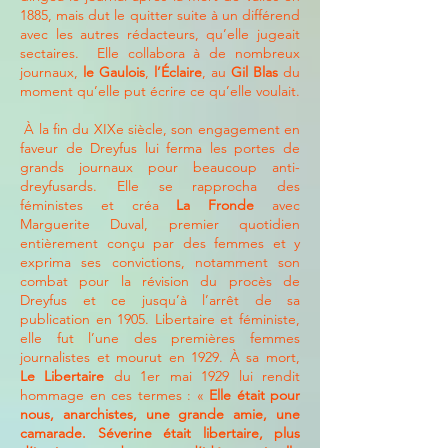
1885, mais dut le quitter suite à un différend
avec les autres rédacteurs, qu’elle jugeait
sectaires. Elle collabora à de nombreux
journaux,
le Gaulois
,
l’Éclaire
, au
Gil Blas
du
moment qu’elle put écrire ce qu’elle voulait.
À la fin du XIXe siècle, son engagement en
faveur de Dreyfus lui ferma les portes de
grands journaux pour beaucoup anti-
dreyfusards. Elle se rapprocha des
féministes et créa
La Fronde
avec
Marguerite Duval, premier quotidien
entièrement conçu par des femmes et y
exprima ses convictions, notamment son
combat pour la révision du procès de
Dreyfus et ce jusqu’à l’arrêt de sa
publication en 1905.​ Libertaire et féministe,
elle fut l’une des premières femmes
journalistes et mourut en 1929. À sa mort,
Le Libertaire
du 1er mai 1929 lui rendit
hommage en ces termes : «
Elle était pour
nous, anarchistes, une grande amie, une
camarade. Séverine était libertaire, plus