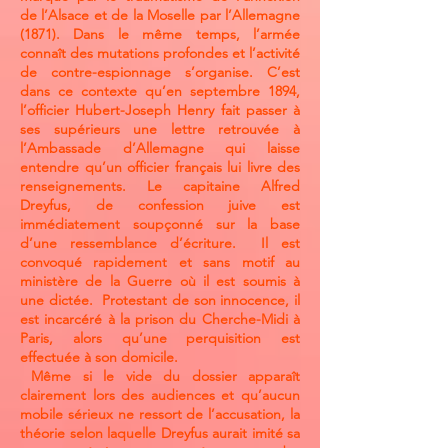
de l’Alsace et de la Moselle par l’Allemagne
(1871). Dans le même temps, l’armée
connaît des mutations profondes et l’activité
de contre-espionnage s’organise. C’est
dans ce contexte qu’en septembre 1894,
l’officier Hubert-Joseph Henry fait passer à
ses supérieurs une lettre retrouvée à
l’Ambassade d’Allemagne qui laisse
entendre qu’un officier français lui livre des
renseignements. Le capitaine Alfred
Dreyfus, de confession juive est
immédiatement soupçonné sur la base
d’une ressemblance d’écriture. Il est
convoqué rapidement et sans motif au
ministère de la Guerre où il est soumis à
une dictée. Protestant de son innocence, il
est incarcéré à la prison du Cherche-Midi à
Paris, alors qu’une perquisition est
effectuée à son domicile.
Même si le vide du dossier apparaît
clairement lors des audiences et qu’aucun
mobile sérieux ne ressort de l’accusation, la
théorie selon laquelle Dreyfus aurait imité sa