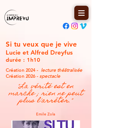
Si tu veux que je vive
Lucie et Alfred Dreyfus
durée : 1h10
Création 2024
-
lecture théâtralisée
Création 2026
-
spectacle
"La vérité est en
marche ; rien ne peut
plus l'arrêter."
Emile Zola