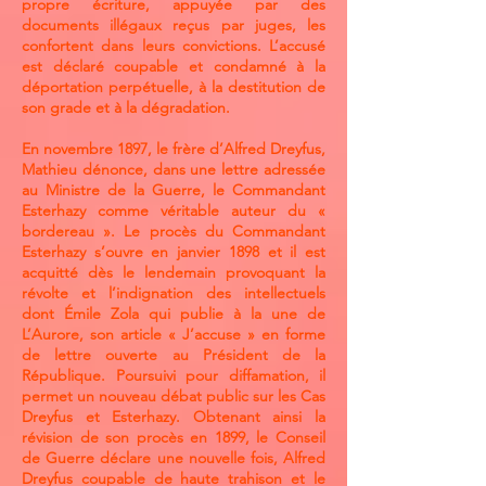
propre écriture, appuyée par des
documents illégaux reçus par juges, les
confortent dans leurs convictions. L’accusé
est déclaré coupable et condamné à la
déportation perpétuelle, à la destitution de
son grade et à la dégradation.
En novembre 1897, le frère d’Alfred Dreyfus,
Mathieu dénonce, dans une lettre adressée
au Ministre de la Guerre, le Commandant
Esterhazy comme véritable auteur du «
bordereau ». Le procès du Commandant
Esterhazy s’ouvre en janvier 1898 et il est
acquitté dès le lendemain provoquant la
révolte et l’indignation des intellectuels
dont Émile Zola qui publie à la une de
L’Aurore, son article « J’accuse » en forme
de lettre ouverte au Président de la
République. Poursuivi pour diffamation, il
permet un nouveau débat public sur les Cas
Dreyfus et Esterhazy. Obtenant ainsi la
révision de son procès en 1899, le Conseil
de Guerre déclare une nouvelle fois, Alfred
Dreyfus coupable de haute trahison et le