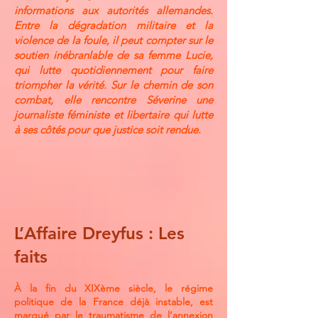
informations aux autorités allemandes.
Entre la dégradation militaire et la
violence de la foule, il peut compter sur le
soutien inébranlable de sa femme Lucie,
qui lutte quotidiennement pour faire
triompher la vérité. Sur le chemin de son
combat, elle rencontre Séverine une
journaliste féministe et libertaire qui lutte
à ses côtés pour que justice soit rendue.
L’Affaire Dreyfus : Les
faits
À la fin du XIXème siècle, le régime
politique de la France déjà instable, est
marqué par le traumatisme de l’annexion