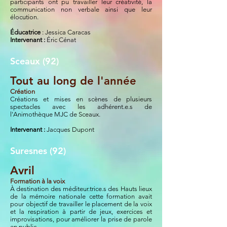
participants ont pu travailler leur créativité, la
communication non verbale ainsi que leur
élocution.
Éducatrice
: Jessica Caracas
In
tervenant :
Éric Cénat
Sceaux (92)
Tout au long de l'année
Création
Créations et mises en scènes de plusieurs
spectacles avec les adhérent.e.s de
l'Animothèque MJC de Sceaux.
In
tervenant :
Jacques Dupont
Suresnes (92)
Avril
Formation à la voix
À destination des méditeur.trice.s des Hauts lieux
de la mémoire nationale cette formation avait
pour objectif de travailler le placement de la voix
et la respiration à partir de jeux, exercices et
improvisations, pour améliorer la prise de parole
en public.