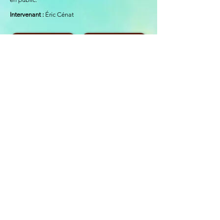
In
tervenant :
Éric Cénat
Année 2021-2022
Année 2023-2024
Le Théâtre de l'Imprévu
64 Quai des Augustins - 45100 Orléans
admin@theatredelimprevu.com
02.38.77.09.65
ADHÉREZ À NOTRE ASSOCIATION !
ABONNEZ-VOUS À NOTRE NEWSLETTER !
ΟΙ ΣΥΝΕΡΓΑΤΕΣ ΜΑΣ
©
1986 - 2021
/ Le Théâtre de l'Imprévu - Με την επιφύλαξη
παντός δικαιώματος - Εμφάνιση άδειας επιχειρηματία: R-2020-
006802