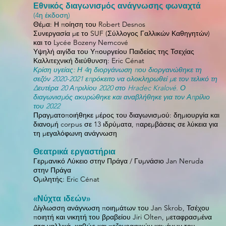
Εθνικός διαγωνισμός ανάγνωσης φωναχτά
(4η έκδοση)
Θέμα: Η ποίηση του Robert Desnos
Συνεργασία με το SUF (Σύλλογος Γαλλικών Καθηγητών)
και το Lycée Bozeny Nemcové
Υψηλή αιγίδα του Υπουργείου Παιδείας της Τσεχίας
Καλλιτεχνική διεύθυνση: Eric Cénat
Κρίση υγείας
: Η 4η διοργάνωση που διοργανώθηκε τη
σεζόν 2020-2021 επρόκειτο να ολοκληρωθεί με τον τελικό τη
Δευτέρα 20 Απριλίου 2020 στο Hradec Kralové. Ο
διαγωνισμός ακυρώθηκε και αναβλήθηκε για τον Απρίλιο
του 2022
Πραγματοποιήθηκε μέρος του διαγωνισμού: δημιουργία και
διανομή corpus σε 13 ιδρύματα, παρεμβάσεις σε λύκεια για
τη μεγαλόφωνη ανάγνωση
Θεατρικά εργαστήρια
Γερμανικό Λύκειο στην Πράγα / Γυμνάσιο Jan Neruda
στην Πράγα
Ομιλητής: Eric Cénat
«Νύχτα ιδεών»
Δίγλωσση ανάγνωση ποιημάτων του Jan Skrob, Τσέχου
ποιητή και νικητή του βραβείου Jiri Olten, μεταφρασμένα