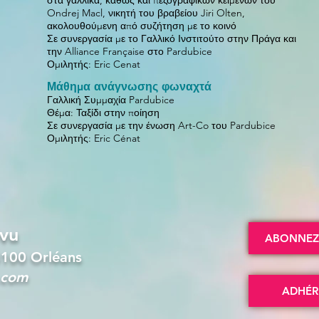
στα γαλλικά, καθώς και πεζογραφικών κειμένων του
Ondrej Macl, νικητή του βραβείου Jiri Olten,
ακολουθούμενη από συζήτηση με το κοινό
Σε συνεργασία με το Γαλλικό Ινστιτούτο στην Πράγα και
την Alliance Française στο Pardubice
Ομιλητής: Eric Cenat
Μάθημα ανάγνωσης φωναχτά
Γαλλική Συμμαχία Pardubice
Θέμα: Ταξίδι στην ποίηση
Σε συνεργασία με την ένωση Art-Co του Pardubice
Ομιλητής: Eric Cénat
évu
ABONNEZ-
5100 Orléans
.com
ADHÉR