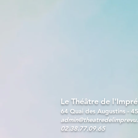
Le Théâtre de l'Impr
64 Quai des Augustins - 4
admin@theatredelimprevu
02.38.77.09.65​