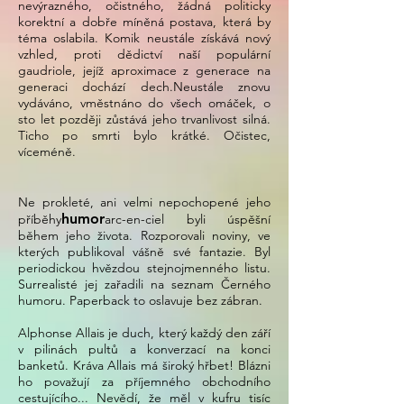
nevýrazného, očistného, žádná politicky
korektní a dobře míněná postava, která by
téma oslabila. Komik neustále získává nový
vzhled, proti dědictví naší populární
gaudriole, jejíž aproximace z generace na
generaci dochází dech.
Neustále znovu
vydáváno, vměstnáno do všech omáček, o
sto let později zůstává jeho trvanlivost silná.
Ticho po smrti bylo krátké. Očistec,
víceméně.
Ne prokleté, ani velmi nepochopené jeho
humor
příběhy
arc-en-ciel byli úspěšní
během jeho života. Rozporovali noviny, ve
kterých publikoval vášně své fantazie. Byl
periodickou hvězdou stejnojmenného listu.
Surrealisté jej zařadili na seznam Černého
humoru. Paperback to oslavuje bez zábran.
Alphonse Allais je duch, který každý den září
v pilinách pultů a konverzací na konci
banketů. Kráva Allais má široký hřbet! Blázni
ho považují za příjemného obchodního
cestujícího... Nevědí, že měl v kufru tisíc