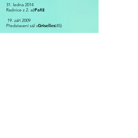
31. ledna 2014
Radnice z 2. až
Paříž
19. září 2009
Představení sál v
Griselles
(45)
7. srpna 2009
Centrum CCAS
Balm the Ladies
(25)
6. srpna 2009
Centrum CCAS
Metabief
(25)
5. srpna 2009
Centrum CCAS
Kayserberg
(68)
4. srpna 2009
Centrum CCAS
Munster
(68)
3. srpna 2009
Centrum CCAS
Gerardmer
(88)
28. dubna 2009
vazební středisko
Orleans
(45)
8. srpna 2008
Centrum CCAS
Thoirette
(39)