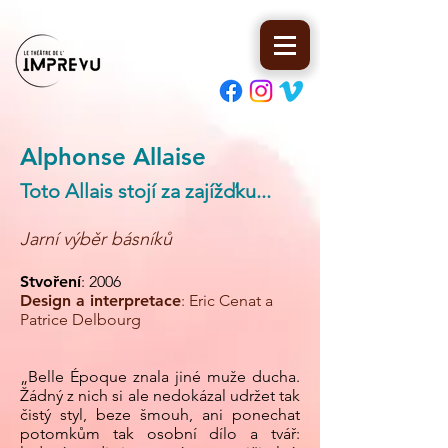
Alphonse Allaise
Toto Allais stojí za zajížďku...
Jarní výběr básníků
Stvoření
: 2006
Design a interpretace
: Eric Cenat a
Patrice Delbourg
„Belle Époque znala jiné muže ducha.
Žádný z nich si ale nedokázal udržet tak
čistý styl, beze šmouh, ani ponechat
potomkům tak osobní dílo a tvář: