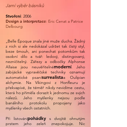
Jarní výběr básníků
Stvoření
: 2006
Design a interpretace
: Eric Cenat a Patrice
Delbourg
„Belle Époque znala jiné muže ducha. Žádný
z nich si ale nedokázal udržet tak čistý styl,
beze šmouh, ani ponechat potomkům tak
osobní dílo a tvář: ledový, distingovaný,
nezničitelný. Zářezy a odbočky Alphonse
moderní
Allaise jsou neuvěřitelné
. Jeho
zabijácké vypravěčské techniky oznamují
surrealista
automatické psaní
a Oulipian
alchymie. Na Vikingovi z Honfleuru je
překvapivé, že téměř nikdy nevidíme cestu,
která ho přiměla dorazit k jednomu ze svých
nálezů. Jeho myšlenky nejsou podle
banálního protokolu propojeny jako
myšlenky všech ostatních.
pohádky
Při listování
s dvojitě ohnutým
prstem jeho zeleň znepokojuje. Nic