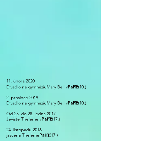
11. února 2020
Divadlo na gymnáziu
Mary Bell v
Paříž
(10.)
2. prosince 2019
Divadlo na gymnáziu
Mary Bell v
Paříž
(10.)
Od 25. do 28. ledna 2017
Jeviště Thélème v
Paříž
(17.)
24. listopadu 2016
já
scéna Thélème
Paříž
(17.)