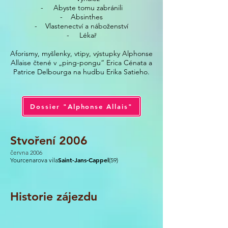
- Abyste tomu zabránili
- Absinthes
- Vlastenectví a náboženství
- Lékař
Aforismy, myšlenky, vtipy, výstupky Alphonse
Allaise čtené v „ping-pongu“ Erica Cénata a
Patrice Delbourga na hudbu Erika Satieho.
Dossier "Alphonse Allais"
Stvoření 2006
června 2006
Saint-Jans-Cappel
Yourcenarova vila
(59)
Historie zájezdu