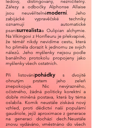
ledový, distingovaný, nezničitelný.
Zářezy a odbočky Alphonse Allaise
moderní
jsou neuvěřitelné
. Jeho
zabijácké vypravěčské techniky
oznamují automatické
surrealista
psaní
a Oulipian alchymie.
Na Vikingovi z Honfleuru je překvapivé,
že téměř nikdy nevidíme cestu, která
ho přiměla dorazit k jednomu ze svých
nálezů. Jeho myšlenky nejsou podle
banálního protokolu propojeny jako
myšlenky všech ostatních.
pohádky
Při listování
s dvojitě
ohnutým prstem jeho zeleň
znepokojuje. Nic nevýrazného,
očistného, žádná politicky korektní a
dobře míněná postava, která by téma
oslabila. Komik neustále získává nový
vzhled, proti dědictví naší populární
gaudriole, jejíž aproximace z generace
na generaci dochází dech.
Neustále
znovu vydáváno, vměstnáno do všech