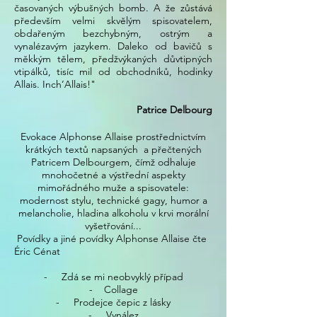
časovaných výbušných bomb. A že zůstává
především velmi skvělým spisovatelem,
obdařeným bezchybným, ostrým a
vynalézavým jazykem. Daleko od bavičů s
měkkým tělem, předžvýkaných důvtipných
vtipálků, tisíc mil od obchodníků, hodinky
Allais. Inch’Allais!"
Patrice Delbourg
Evokace Alphonse Allaise prostřednictvím
krátkých textů napsaných a přečtených
Patricem Delbourgem, čímž odhaluje
mnohočetné a výstřední aspekty
mimořádného muže a spisovatele:
modernost stylu, technické gagy, humor a
melancholie, hladina alkoholu v krvi morální
vyšetřování...
​ Povídky a jiné povídky Alphonse Allaise čte
Éric Cénat
- Zdá se mi neobvyklý případ
- Collage
- Prodejce čepic z lásky
- Vynález