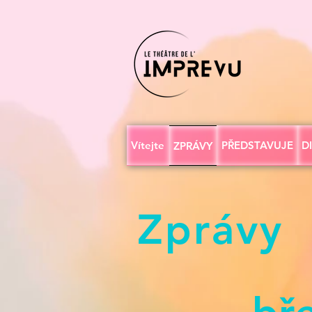
Vítejte
PŘEDSTAVUJE
D
ZPRÁVY
Zprávy