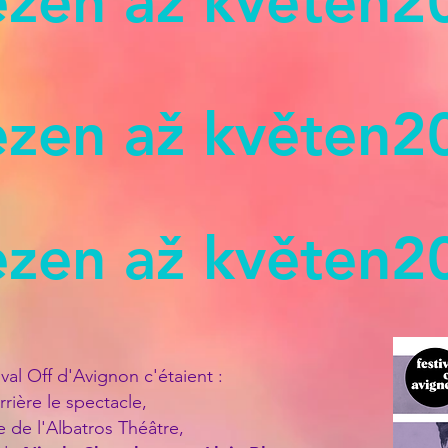
ezen až květen
2
ezen až květen
2
ezen až květen
2
val Off d'
Avignon
c'étaient :
rière le spectacle
,
e de l'Albatros Théâtre,