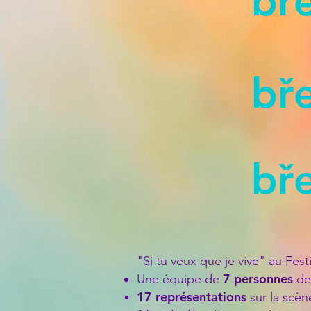
bř
bř
bř
"Si tu veux que je vive" au Festi
7 personnes
Une équipe de
der
17 représentations
sur la scèn