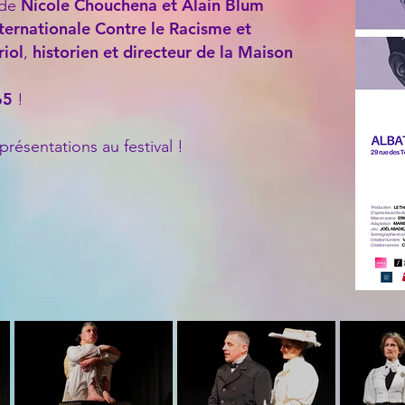
Nicole Chouchena et Alain Blum
 de
ternationale Contre le Racisme et
riol
historien et directeur de la Maison
,
465
!
résentations au festival !