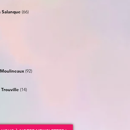
la Salanque
(66)
s-Moulineaux
(92)
à
Trouville
(14)