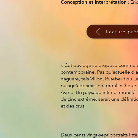
Conception et interprétation
: Eri
Lecture pré
« Cet ouvrage se propose comme p
contemporaine. Pas qu'actuelle d'ai
naguère, tels Villon, Rutebeuf ou L
puisqu'apparaissent moult silhouett
Aymé. Un paysage intime, mouillé, t
de zinc extrême, serait une définit
et des crus.
Deux cents vingt-sept portraits litt