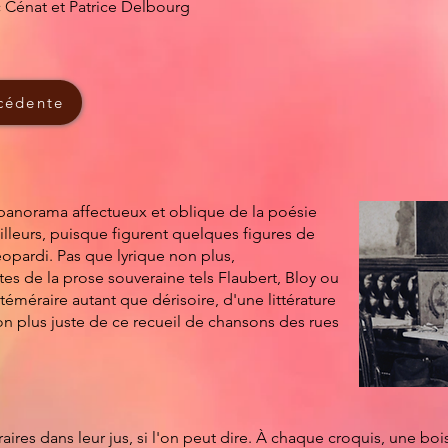
c Cénat et Patrice Delbourg
cédente
anorama affectueux et oblique de la poésie
lleurs, puisque figurent quelques figures de
éopardi. Pas que lyrique non plus,
es de la prose souveraine tels Flaubert, Bloy ou
éméraire autant que dérisoire, d'une littérature
ion plus juste de ce recueil de chansons des rues
éraires dans leur jus, si l'on peut dire. À chaque croquis, une b