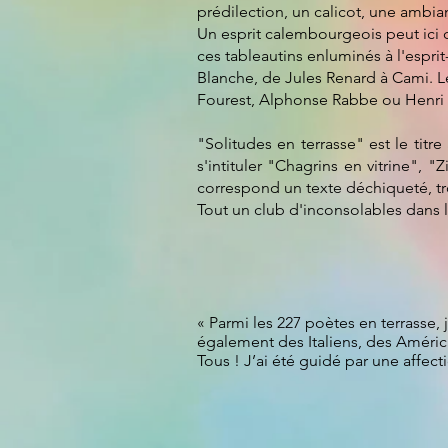
prédilection, un calicot, une ambian
Un esprit calembourgeois peut ici cô
ces tableautins enluminés à l'espri
Blanche, de Jules Renard à Cami. Le
Fourest, Alphonse Rabbe ou Henri 
"Solitudes en terrasse" est le titr
s'intituler "Chagrins en vitrine", 
correspond un texte déchiqueté, tr
Tout un club d'inconsolables dans l
« Parmi les 227 poètes en terrasse, j
également des Italiens, des Améri
Tous ! J’ai été guidé par une affec