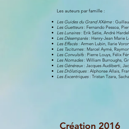
Les auteurs par famille :
Les Guides du Grand XXème
: Guilla
Les Guetteurs
: Fernando Pessoa, Pie
Les Lunaires
: Erik Satie, André Harde
Les Désemparés
: Henry-Jean Marie L
Les Effacés
: Armen Lubin, Ilarie Vor
Les Taciturnes
: Marcel Aymé, Raymon
Les Convulsifs
: Pierre Louys, Félix F
Les Nomades
: William Burroughs, G
Les Généreux
: Jacques Audiberti, Ja
Les Drôlatiques
: Alphonse Allais, Fra
Les Excentriques
: Tristan Tzara, Sach
Création 2
016