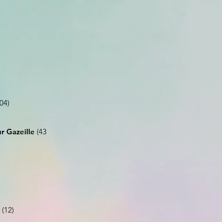
04)
r Gazeille
(43
(12)