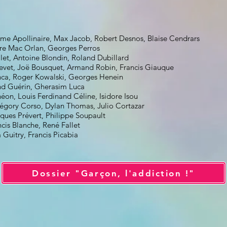
ume Apollinaire, Max Jacob, Robert Desnos, Blaise Cendrars
rre Mac Orlan, Georges Perros
llet, Antoine Blondin, Roland Dubillard
evet, Joë Bousquet, Armand Robin, Francis Giauque
onca, Roger Kowalski, Georges Henein
d Guérin, Gherasim Luca
énéon, Louis Ferdinand Céline, Isidore Isou
régory Corso, Dylan Thomas, Julio Cortazar
cques Prévert, Philippe Soupault
ncis Blanche, René Fallet
a Guitry, Francis Picabia
Dossier "Garçon, l'addiction !"