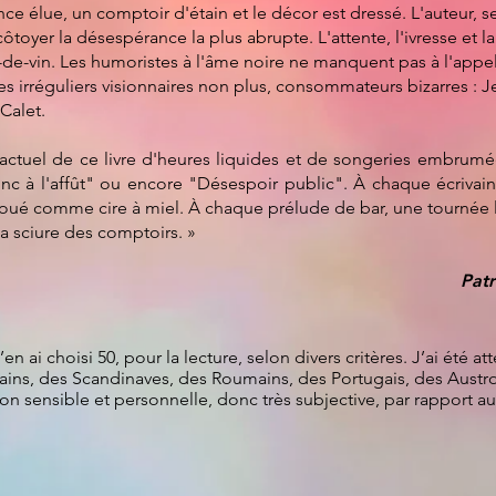
ce élue, un comptoir d'étain et le décor est dressé. L'auteur, se
toyer la désespérance la plus abrupte. L'attente, l'ivresse et l
t-de-vin. Les humoristes à l'âme noire ne manquent pas à l'appel
s irréguliers visionnaires non plus, consommateurs bizarres : 
Calet.
e actuel de ce livre d'heures liquides et de songeries embrumée
"Zinc à l'affût" ou encore "Désespoir public". À chaque écrivai
oué comme cire à miel. À chaque prélude de bar, une tournée l
a sciure des comptoirs. »
Patr
’en ai choisi 50, pour la lecture, selon divers critères.
J’ai été a
cains, des Scandinaves, des Roumains, des Portugais, des Aust
tion sensible et personnelle, donc très subjective, par rapport 