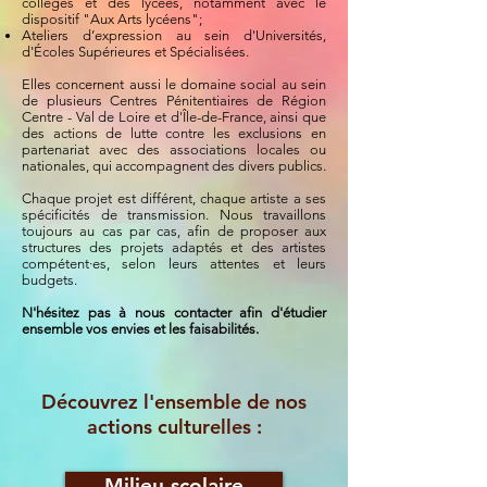
collèges et des lycées, notamment avec le
dispositif "Aux Arts lycéens";
Ateliers d’expression au sein d'Universités,
d'Écoles Supérieures et Spécialisées.
Elles concernent aussi le domaine social au sein
de plu
sieurs Centres Pénitentiaires de Région
Centre - Val de Loire et d'Île-de-France, ainsi que
des actions de lutte contre les exclusions
en
partenariat avec des associations locales ou
nationales, qui accompagnent des divers publics.
Chaque projet est différent, chaque artiste a ses
spécificités de transmission.
Nous travaillons
toujours au cas par cas, afin de proposer aux
structures des projets adaptés et des artistes
compétent·es, selon leurs attentes et leurs
budgets.
N'hésitez pas à nous contacter afin d'étudier
ensemble vos envies et les faisabilités.
Découvrez l'ensemble de nos
actions culturelles :
Milieu scolaire